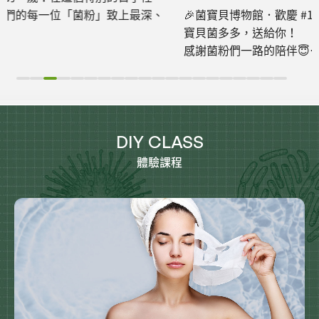
🎉菌寶貝博物館．歡慶 #15週年慶🎉
寶貝菌多多，送給你！
感謝菌粉們一路的陪伴😇
這次準備了滿滿好禮，來把好康帶回家💛
DIY CLASS
體驗課程