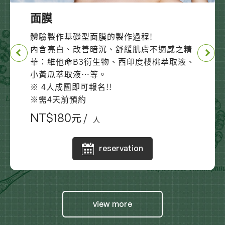
乳液
面膜
凍膜
金柑乾洗手
北蟲草接菌
體驗製作基礎型乳液的製作過程!
體驗製作基礎型面膜的製作過程!
體驗基礎型凍膜的製作過程!
體驗製作乾洗手的過程!
親手體驗接種菌種，培育屬於您的北蟲草!
內含優質防止肌膚老化、保濕精華：玻尿
內含亮白、改善暗沉、舒緩肌膚不適感之精
內含保濕、舒緩疲倦的肌膚之精華：蠶絲蛋
內含嫩白、保濕、舒緩、滋潤之精華：酒
※ 25人成團即可報名!!
酸、Q10、六胜肽…等。
華：維他命B3衍生物、西印度櫻桃萃取液、
白、洋甘菊花水、牛蒡萃取液…等。
精、金柑保濕萃取液…等。
※需15天前預約
※ 4人成團即可報名!!
小黃瓜萃取液…等。
※ 4人成團即可報名!!
※ 4人成團即可報名!!
NT$
300
元 /
人
※需4天前預約
※ 4人成團即可報名!!
※需4天前預約
※需4天前預約
※需4天前預約
NT$
NT$
NT$
180
180
180
元 /
元 /
元 /
人
人
人
reservation
NT$
180
元 /
人
reservation
reservation
reservation
reservation
view more