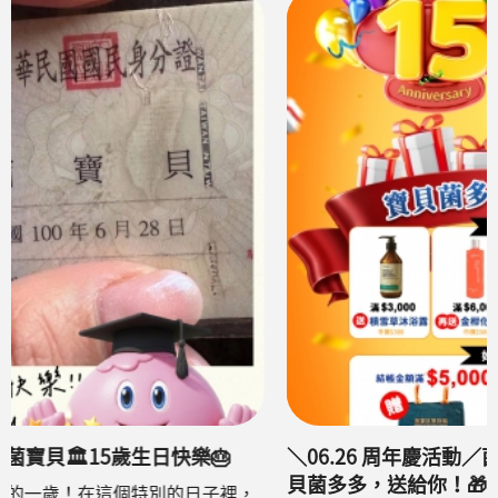
＼06.26 周年慶活動／菌寶貝🏛️歡慶15週年！🎉寶
貝菌多多，送給你！🎁