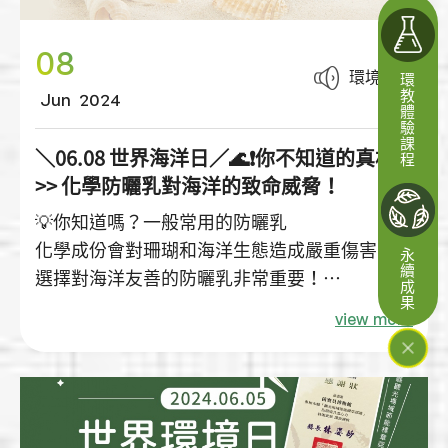
08
環境保護
環教體驗課程
Jun
2024
＼06.08 世界海洋日／🌊❗️你不知道的真相
>> 化學防曬乳對海洋的致命威脅！
💡你知道嗎？一般常用的防曬乳
化學成份會對珊瑚和海洋生態造成嚴重傷害
永續成果
選擇對海洋友善的防曬乳非常重要！
所以，就算不下水～
view more
也該選用海洋友善的防曬乳 ❤
讓您在日常防曬的同時，也能與海洋和平共處
💙