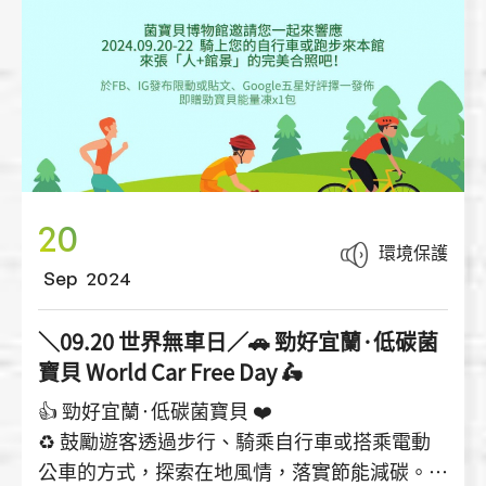
20
環境保護
Sep
2024
＼09.20 世界無車日／🚗 勁好宜蘭·低碳菌
寶貝 World Car Free Day 🛵
👍 勁好宜蘭·低碳菌寶貝 ❤️
♻️ 鼓勵遊客透過步行、騎乘自行車或搭乘電動
公車的方式，探索在地風情，落實節能減碳。