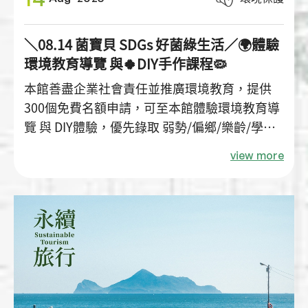
＼08.14 菌寶貝 SDGs 好菌綠生活／🌍體驗
環境教育導覽 與🍀DIY手作課程🦠
本館善盡企業社會責任並推廣環境教育，提供
300個免費名額申請，可至本館體驗環境教育導
覽 與 DIY體驗，優先錄取 弱勢/偏鄉/樂齡/學校
團體。
view more