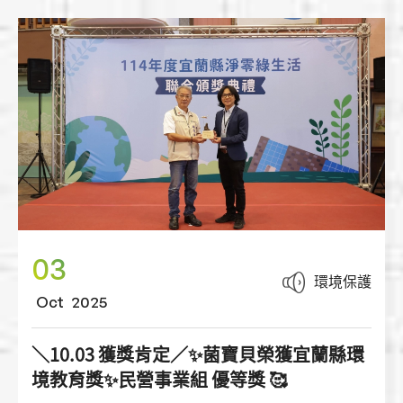
家清潔的好幫手喔！
03
環境保護
Oct
2025
＼10.03 獲獎肯定／✨菌寶貝榮獲宜蘭縣環
境教育獎✨民營事業組 優等獎 🥰