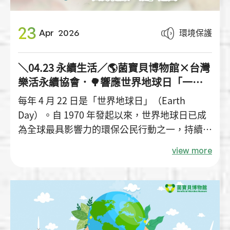
23
環境保護
Apr
2026
＼04.23 永續生活／🌎菌寶貝博物館×台灣
樂活永續協會．🌳響應世界地球日「一日
蔬食永續行動」🌱
每年 4 月 22 日是「世界地球日」（Earth
Day）。自 1970 年發起以來，世界地球日已成
為全球最具影響力的環保公民行動之一，持續提
醒我們：地球，是人類唯一的家園；永續，不只
view more
是理念，更需要從日常生活中一步一步落實。
身為致力推廣健康、自然與永續價值的場域，菌
寶貝博物館始終相信，環境保護不該停留在口
號，而應化為每一個人都能參與的生活實踐。適
逢 2026 世界地球日，我們很榮幸與台灣樂活永
續協會共同響應「一日蔬食永續行動」，以具體