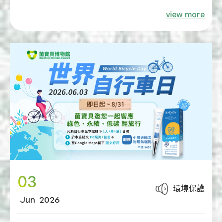
麗的地球！
view more
✅ 邁向無塑生活｜鼓勵自備環保袋、水壺、餐
具
✅ 採購綠色產品｜優先選用環保標章產品與森
林永續認證紙材
✅ 推廣低碳交通｜積極鼓勵騎乘自行車、搭乘
大眾運輸
✅ 降低資源使用｜全館採用省水設備、LED燈
具、分類回收
03
環境保護
Jun
2026