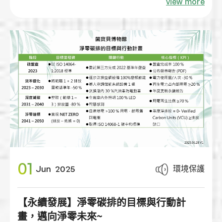
view more
凡騎自行車至本館【人＋車＋景】合照，於社群
平台 限動/打卡分享
即贈 #勁寶貝能量凍 ×1包
🚲 無論您是專業單車、通勤腳踏車、買菜自行
車、親子協力車....通通都來吧！
01
環境保護
Jun
2025
【永續發展】淨零碳排的目標與行動計
畫，邁向淨零未來~