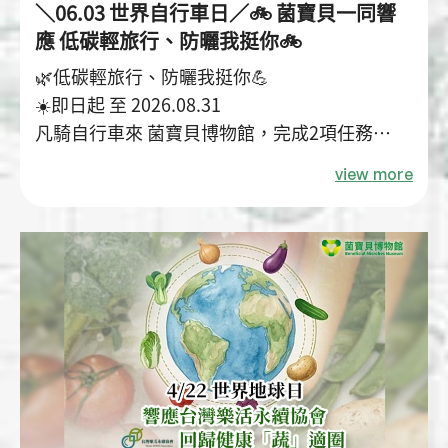
＼06.03 世界自行車日／🚲 菌寶貝一同響
應 低碳輕旅行、防曬我挺你🚲
🌿低碳輕旅行、防曬我挺你💪
☀️即日起 至 2026.08.31
凡騎自行車來 菌寶貝博物館，完成2項任務
即可獲得 #小農天綠果物理防曬乳
view more