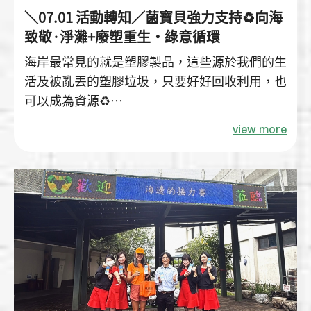
＼07.01 活動轉知／菌寶貝強力支持♻️向海
致敬·淨灘+廢塑重生・綠意循環
海岸最常見的就是塑膠製品，這些源於我們的生
活及被亂丟的塑膠垃圾，只要好好回收利用，也
可以成為資源♻️
宜蘭環保局將帶領大家用行動守護海洋，並在專
view more
業老師指導下，將廢塑料搭配宜蘭在地「宜定
肥」，製成美化環境的精美小盆栽🌹