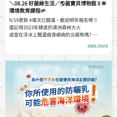
＼08.26 好菌綠生活／🌎菌寶貝博物館 X 🌟
環境教育課程🌱
9/19更新 #場次已額滿，歡迎明年報名唷 ‼️
還記得2023年肆虐的澳洲森林大火
或是在浮冰上飄盪瘦骨嶙峋的北極熊嗎?
\ 地球的哭泣，你聽見了嗎? /
view more
人類肆無忌憚地破壞、消耗 地球能源
🌎邀請菌粉一同為地球母親一起愛護環境♻️