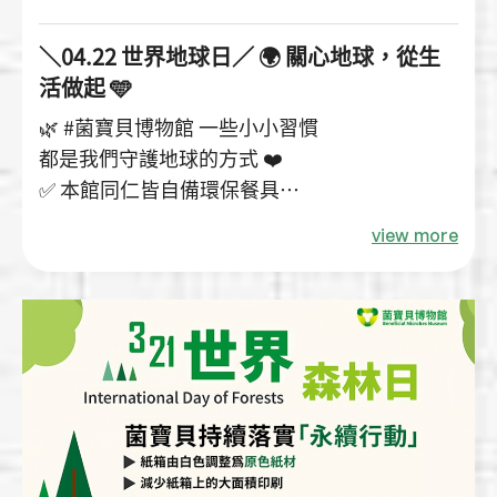
＼04.22 世界地球日／ 🌍 關心地球，從生
活做起 🩵
🌿 #菌寶貝博物館 一些小小習慣
都是我們守護地球的方式 ❤️
✅ 本館同仁皆自備環保餐具
✅ 館內選用FSC、PEFC、節能、省水與環保標
view more
章產品並確實做好垃圾分類