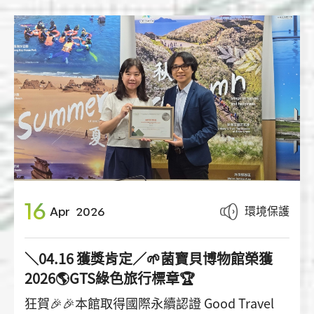
16
環境保護
Apr
2026
＼04.16 獲獎肯定／🌱菌寶貝博物館榮獲
2026🌎GTS綠色旅行標章🏆
狂賀🎉🎉本館取得國際永續認證 Good Travel