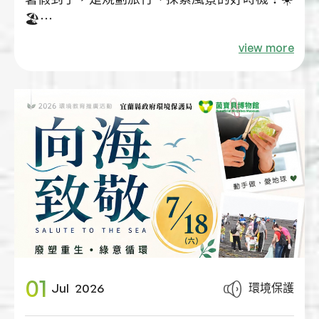
🏖️
準備行李時，不妨多放一個旅行收納包，把個人
view more
用品一起帶著走，不僅使用起來更習慣、更方
便，也能減少一次性用品的使用，讓旅行更加環
保🌿
鼓勵大家養成自備個人用品的好習慣。如有需
求，仍可向旅宿業者洽詢相關服務。
每一次自備，都是對環境多一分友善；每一次選
擇，都讓永續更靠近我們的生活💚
今年暑假，就從整理行李開始，一起讓旅行留下
美好回憶，也留下愛護環境的足跡✨
01
環境保護
Jul
2026