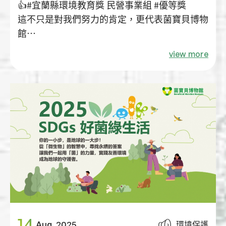
👍#宜蘭縣環境教育獎 民營事業組 #優等獎
這不只是對我們努力的肯定，更代表菌寶貝博物
館
在 #環境永續 #教育推廣 等面向上持續耕耘與用
view more
心✨
展現永續旅行的實際行動，在教育、企業、社區
與文化層面的落實
14
環境保護
Aug
2025