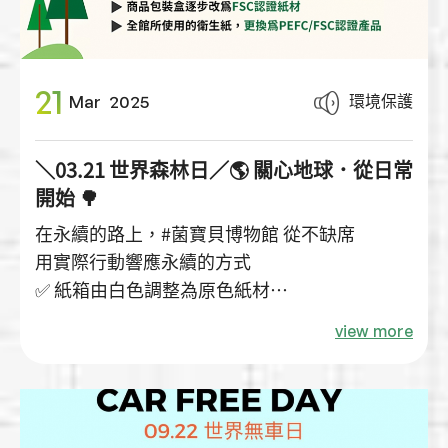
21
環境保護
Mar
2025
＼03.21 世界森林日／🌎 關心地球．從日常
開始 🌳
在永續的路上，#菌寶貝博物館 從不缺席
用實際行動響應永續的方式
✅ 紙箱由白色調整為原色紙材
✅ 減少紙箱上的大面積印刷
view more
✅ 商品包裝盒逐步改為FSC認證紙材
✅ 全館所使用的衛生紙，更換為PEFC/FSC認證
產品