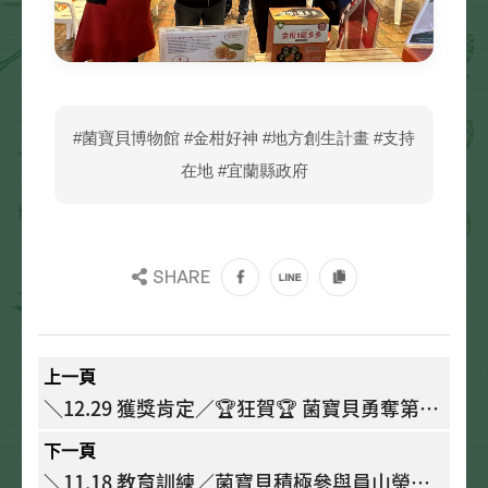
#菌寶貝博物館 #金柑好神 #地方創生計畫 #支持
在地 #宜蘭縣政府
SHARE
上一頁
＼12.29 獲獎肯定／🏆狂賀🏆 菌寶貝勇奪第22
屆 #國家新創獎🏅 企業新創獎
下一頁
＼11.18 教育訓練／菌寶貝積極參與員山榮民