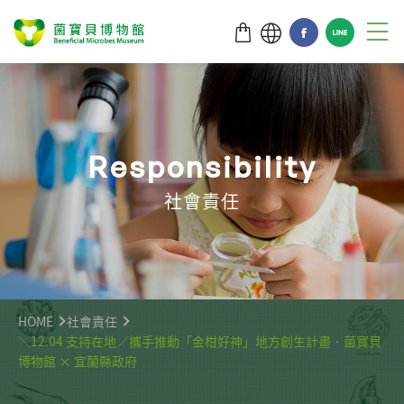
R
e
s
p
o
n
s
i
b
i
l
i
t
y
社會責任
HOME
社會責任
＼12.04 支持在地／攜手推動「金柑好神」地方創生計畫．菌寶貝
博物館 × 宜蘭縣政府