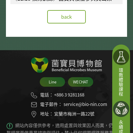
醫院教育訓練
back
環教體驗課程
Line
WECHAT
電話：
+886 3 9281168
電子郵件：
service@bio-nin.com
地址：
宜蘭市梅洲一路22號
永續成果
網站內容僅供參考，適用處置與效果因人而異，仍必須由
醫師當面做專業諮詢與評估。禁止任何網際網路服務業者轉錄