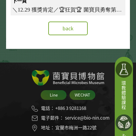
下一頁
＼12.29 獲獎肯定／🏆狂賀🏆 菌寶貝勇奪第22
屆 #國家新創獎🏅 企業新創獎
back
環教體驗課程
Line
WECHAT
電話：
+886 3 9281168
電子郵件：
service@bio-nin.com
地址：
宜蘭市梅洲一路22號