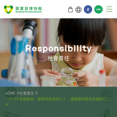
R
e
s
p
o
n
s
i
b
i
l
i
t
y
社會責任
HOME
社會責任
＼01.28 定期檢測／菌寶貝點滴用心💧，讓健康與環境永續同行！
🌱