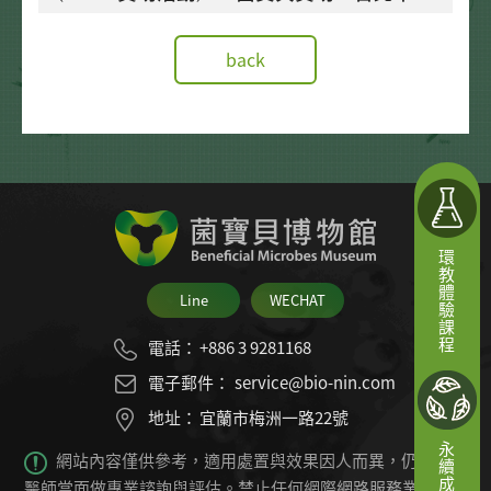
商誠正桌球團隊🏆勁寶貝能量凍⚡
back
環教體驗課程
Line
WECHAT
電話：
+886 3 9281168
電子郵件：
service@bio-nin.com
地址：
宜蘭市梅洲一路22號
永續成果
網站內容僅供參考，適用處置與效果因人而異，仍必須由
醫師當面做專業諮詢與評估。禁止任何網際網路服務業者轉錄