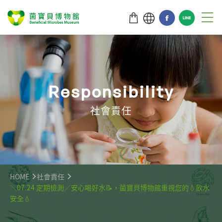
R
e
s
p
o
n
s
i
b
i
l
i
t
y
社會責任
HOME
社會責任
＼07.24 定期檢測／安心喝好水📝，菌寶貝博物館重視您的💧飲水
安全💧