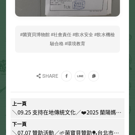
#菌寶貝博物館 #社會責任 #飲水安全 #飲水機檢
驗合格 #環境教育
SHARE
上一頁
＼09.25 支持在地傳統文化／❤️2025 蘭陽媽祖
文化節｜在地信仰 × 文化傳承💪
下一頁
＼07.07 贊助活動／🌱菌寶貝贊助🏓台北市松