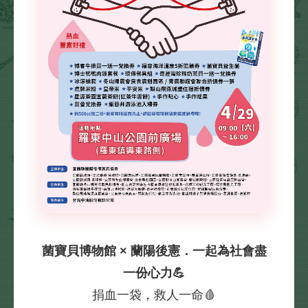
菌寶貝博物館 × 蘭陽後憲．一起為社會盡
一份心力💪
捐血一袋，救人一命🩸