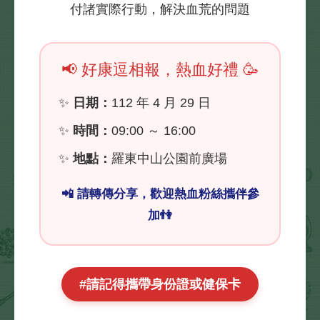
付諸實際行動，解決血荒的問題
📢 好康逗相報，熱血好禮 🥳
✨
日期：
112 年 4 月 29 日
✨
時間：
09:00 ～ 16:00
✨
地點：
羅東中山公園前廣場
📲 請轉傳分享，歡迎熱血粉絲攜伴參
加👫
#請記得攜帶身份證或健保卡