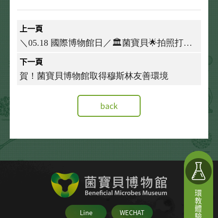
上一頁
＼05.18 國際博物館日／🏛️菌寶貝🌟拍照打卡
活動🧸
下一頁
賀！菌寶貝博物館取得穆斯林友善環境
back
環教體驗課程
Line
WECHAT