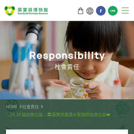
R
e
s
p
o
n
s
i
b
i
l
i
t
y
社會責任
HOME
社會責任
＼04.28 捐血做公益／🏛️菌寶貝邀請大家捐熱血做公益❤️