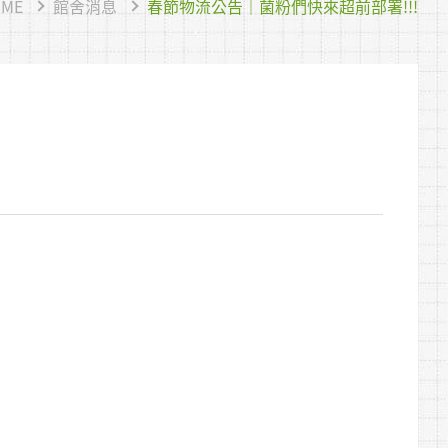
ME
館舍消息
春節物流公告｜菌粉們快來超前部署!!!