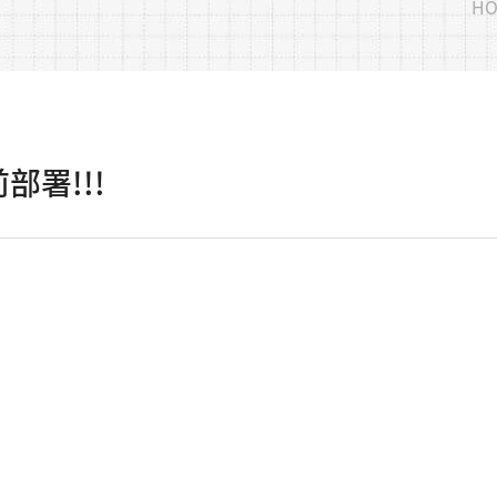
HO
署!!!