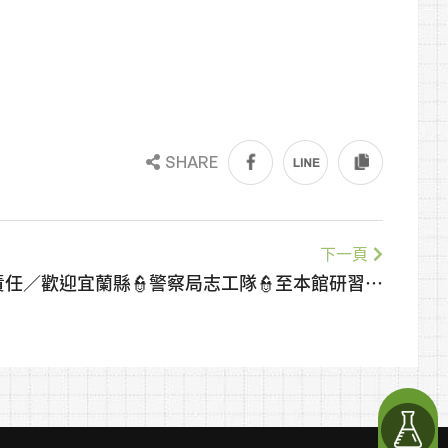
SHARE
下一頁
社會責任／歡迎宜蘭縣👮警察局志工隊👮至本館研習與
參訪🏛️菌寶貝感念志工們辛勞並致贈伴手禮🎁