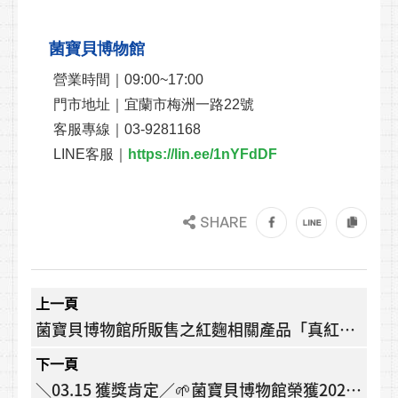
菌寶貝博物館
營業時間｜09:00~17:00
門市地址｜宜蘭市梅洲一路22號
客服專線｜03-9281168
LINE客服｜
https://lin.ee/1nYFdDF
SHARE
上一頁
菌寶貝博物館所販售之紅麴相關產品「真紅麴
膠囊」、「帝龍蛋白膠囊」，一切檢驗皆符合
下一頁
台灣法規規範敬請安心使用
＼03.15 獲獎肯定／🌱菌寶貝博物館榮獲2024