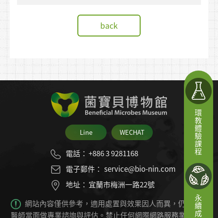
🌎GTS綠色旅行標章🏆
back
環教體驗課程
Line
WECHAT
電話：
+886 3 9281168
電子郵件：
service@bio-nin.com
地址：
宜蘭市梅洲一路22號
永續成果
網站內容僅供參考，適用處置與效果因人而異，仍必須由
醫師當面做專業諮詢與評估。禁止任何網際網路服務業者轉錄