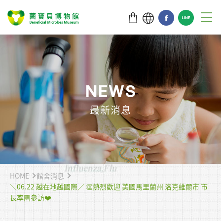
N
E
W
S
最新消息
HOME
館舍消息
＼06.22 越在地越國際／ 👏熱烈歡迎 美國馬里蘭州 洛克維爾市 市
長率團參訪❤️