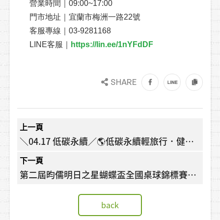
營業時間｜09:00~17:00
門市地址｜宜蘭市梅洲一路22號
客服專線｜03-9281168
LINE客服｜
https://lin.ee/1nYFdDF
SHARE
上一頁
＼04.17 低碳永續／🌎低碳永續輕旅行．健康
騎車我最行🚴
下一頁
第二屆昀儒明日之星蝴蝶盃全國桌球錦標賽，
支持宜蘭在地的全國性運動賽事!!
back