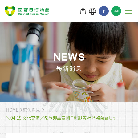
N
E
W
S
最新消息
HOME
館舍消息
＼04.19 文化交流／🌎歡迎🙏泰國🇹🇭扶輪社蒞臨菌寶貝✨