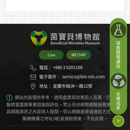
環教體驗課程
Line
WECHAT
電話：
+886 3 9281168
電子郵件：
service@bio-nin.com
地址：
宜蘭市梅洲一路22號
永續成果
網站內容僅供參考，適用處置與效果因人而異，仍必須由
醫師當面做專業諮詢與評估。禁止任何網際網路服務業者轉錄
其網路資訊之內容供人點閱。
但以網路搜尋或連結方式，進入
醫療機構之地址(域)直接點閱者，不在此限。