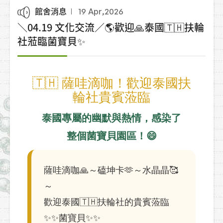
館舍消息
19 Apr,2026
＼04.19 文化交流／🌎歡迎🙏泰國🇹🇭扶輪
社蒞臨菌寶貝✨
🇹🇭 薩哇滴咖！歡迎泰國扶
輪社貴賓蒞臨
泰國專屬的幽默與熱情，感染了
整個菌寶貝園區！😄
薩哇滴咖🙏～磕坤卡🫶～水晶晶🥰
～
歡迎泰國🇹🇭扶輪社的貴賓蒞臨
✨✨菌寶貝✨✨