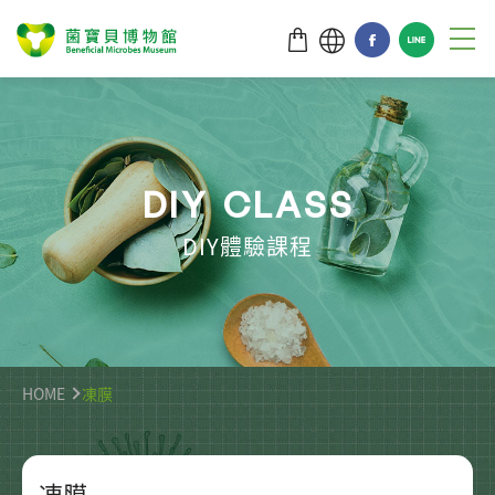
D
I
Y
C
L
A
S
S
DIY體驗課程
HOME
凍膜
凍膜