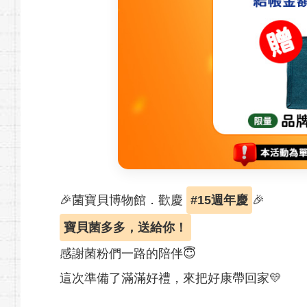
🎉菌寶貝博物館．歡慶
#15週年慶
🎉
寶貝菌多多，送給你！
感謝菌粉們一路的陪伴😇
這次準備了滿滿好禮，來把好康帶回家💛