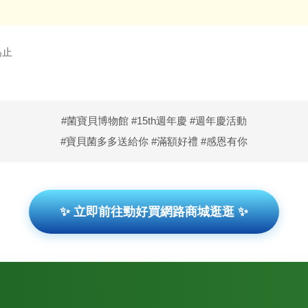
為止
#菌寶貝博物館 #15th週年慶 #週年慶活動
#寶貝菌多多送給你 #滿額好禮 #感恩有你
✨ 立即前往勁好買網路商城逛逛 ✨