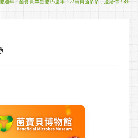
26 慶週年／菌寶貝🏛️歡慶15週年！🎉寶貝菌多多，送給你！🎁
