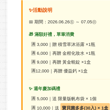
✨活動說明
📅 期間：2026.06.26㊄ ～ 07.05㊐
🎁 滿額好禮，單筆消費
🈵 3,000｜贈 積雪草沐浴露 ×1瓶
🈵 6,000｜再贈 金柑化妝水 ×1瓶
🈵 9,000｜再贈 黃金蜆錠 ×1盒
🈵12,000｜再贈 優益鈣 ×1盒
✨ 週年慶加碼禮
🈵 5,000｜送 限量版帆布袋 × 1個
🈵 10,000｜送
寶貝菌多多(30入) × 1盒