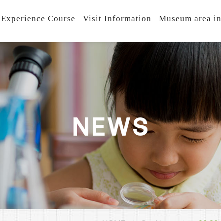
 Experience Course
Visit Information
Museum area in
N
E
W
S