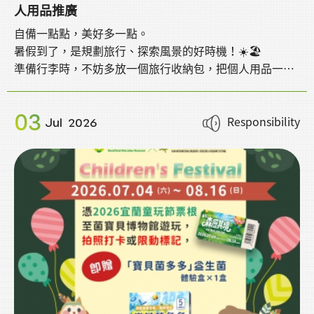
人用品推廣
自備一點點，美好多一點。
暑假到了，是規劃旅行、探索風景的好時機！☀️🏖️
準備行李時，不妨多放一個旅行收納包，把個人用品一起
帶著走，不僅使用起來更習慣、更方便，也能減少一次性
用品的使用，讓旅行更加環保🌿
03
鼓勵大家養成自備個人用品的好習慣。如有需求，仍可向
Responsibility
Jul
2026
旅宿業者洽詢相關服務。
每一次自備，都是對環境多一分友善；每一次選擇，都讓
永續更靠近我們的生活💚
今年暑假，就從整理行李開始，一起讓旅行留下美好回
憶，也留下愛護環境的足跡✨