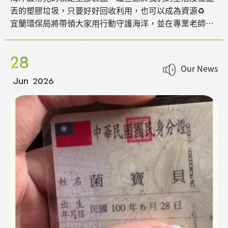
丟的塑膠垃圾，只要好好回收利用，也可以成為資源♻️
宜蘭環保局將帶領大家用行動守護海洋，並在專業老師指
導下，將廢塑料搭配宜蘭在地「宜定肥」，製成美化環境
的精美小盆栽🌹
28
Our News
Jun
2026