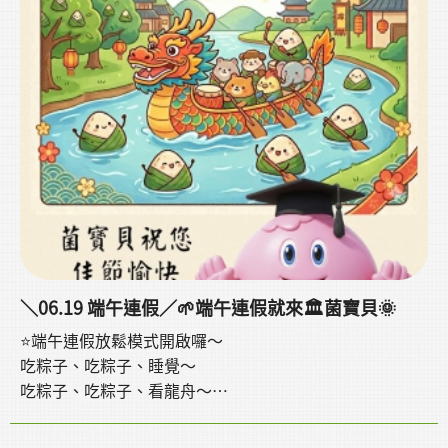
＼06.19 端午連假／🌱端午連假就來🏛️菌寶貝🌞
⭐️端午連假放鬆模式開啟囉～
吃粽子、吃粽子、睡覺～
吃粽子、吃粽子、看龍舟～
吃粽子、吃粽子、追劇耍廢～
當然還要👇