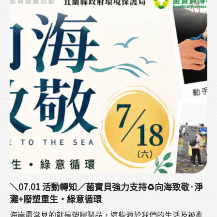
＼07.01 活動轉知／菌寶貝強力支持♻️向海致敬·淨
灘+廢塑重生・綠意循環
海岸最常見的就是塑膠製品，這些源於我們的生活及被亂