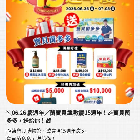
＼06.26 慶週年／菌寶貝🏛️歡慶15週年！🎉寶貝菌
多多，送給你！🎁
🎉菌寶貝博物館．歡慶 #15週年慶🎉
寶貝菌多多，送給你！