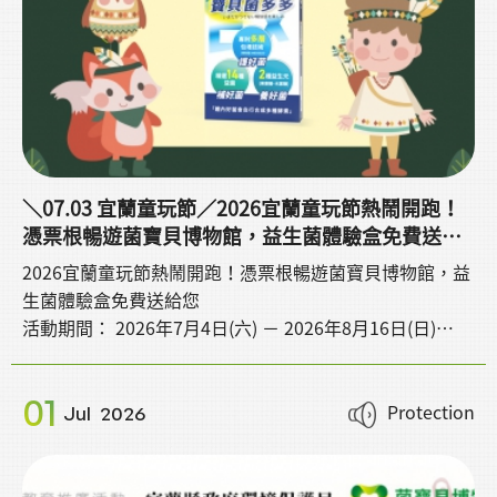
＼07.03 宜蘭童玩節／2026宜蘭童玩節熱鬧開跑！
憑票根暢遊菌寶貝博物館，益生菌體驗盒免費送給
您
2026宜蘭童玩節熱鬧開跑！憑票根暢遊菌寶貝博物館，益
生菌體驗盒免費送給您
活動期間： 2026年7月4日(六) － 2026年8月16日(日)
夏日盛會強檔登場！迎接 2026宜蘭童玩節 的到來，菌寶
貝博物館誠摯邀請所有前來宜蘭遊玩的旅客們，一同將快
01
樂與健康帶回家！
Protection
Jul
2026