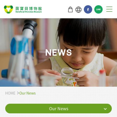
N
E
W
S
HOME
Our News
Our News