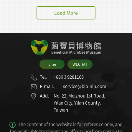
益生菌一包、益生菌一包！益生菌一包！
Load More
Line
WECHAT
Tel.
+886 3 9281168
E-mail:
service@bio-nin.com
Add.
No. 22, Meizhou 1st Road,
Yilan City, Yilan County,
Taiwan
The content of the website is for reference only, and
the applicable treatment and effect vary from person to