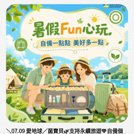
一起聊聊市場趨勢與產品開發！
我們不只是代工，更是您的研發夥伴🤝
🔬 一站式研發型製造｜3DM．IDM × ODM × OEM
從市場分析、專利原料、配方開發、劑型設計、包裝規劃
到量產上市，協助您打造市場獨特、有感且具競爭力的專
屬商品！
＼07.09 愛地球／菌寶貝🌿支持永續旅遊💚自備個