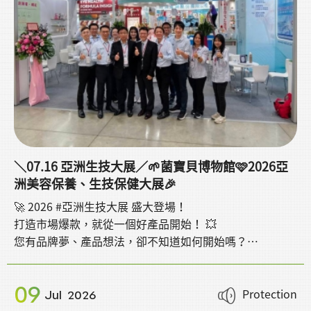
＼07.16 亞洲生技大展／🌱菌寶貝博物館🩷2026亞
洲美容保養、生技保健大展🎉
🚀 2026 #亞洲生技大展 盛大登場！
打造市場爆款，就從一個好產品開始！ 💥
您有品牌夢、產品想法，卻不知道如何開始嗎？
無論您是 👇
✨ 品牌商、通路商、創業者、電商賣家、直播主、KOL/網
09
紅
Protection
Jul
2026
歡迎蒞臨 #拜寧騰能生技 展位 i328