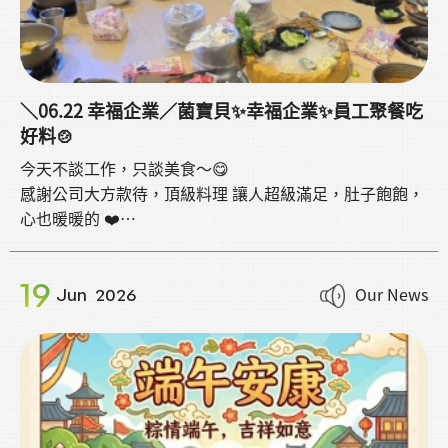
＼06.22 幸福企業／菌寶貝✨幸福企業✨員工聚餐吃
好料🍲
今天不談工作，只談美食～😋
感謝公司大方款待，頂級料理 讓人超級滿足，肚子飽飽，
心也暖暖的 ❤️
✨菌寶貝✨
就像是一個溫暖的大家庭🫶
19
工作時我們展現專業與熱忱👍
Our News
Jun
2026
聚餐時我們 享受美食與快樂的氣氛🍱🍣🍲🍰🎂🍦🍨🍭🍤🍮
吃飽喝足，我們繼續充滿電力，為大家帶來最棒的服務！
💪