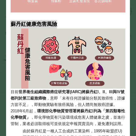
蘇丹紅健康危害風險
目前
世界衛生組織國際癌症研究署(IARC)將蘇丹紅I、II、III與IV號
都列於第三級致癌物
，意即「未有任何證據能分類其致癌性，證據
力皆不足」，即動物實驗有致癌風險，但人體尚無致癌證據。
2018年6月起，
環境部化學物質管理署將蘇丹紅I列為「第四類毒性
化學物質」
，即化學物質有污染環境或危害人體健康之虞，並進行
管制，業者必須取得核可並依規定申報買賣流向，避免遭到誤用。
由於蘇丹紅是一種人工合成的工業染料，1995年歐盟(EU)