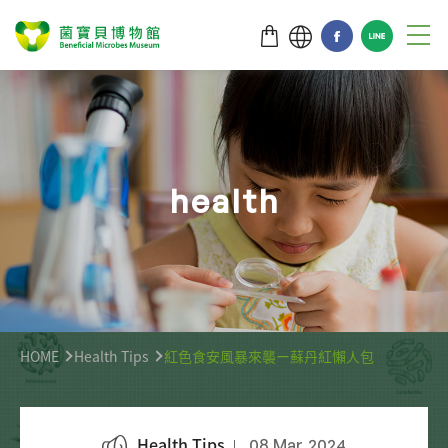
h
e
a
l
t
h
HOME
Health Tips
紅色食安風暴來襲ー蘇丹紅懶人包
Health Tips
08 Mar,2024