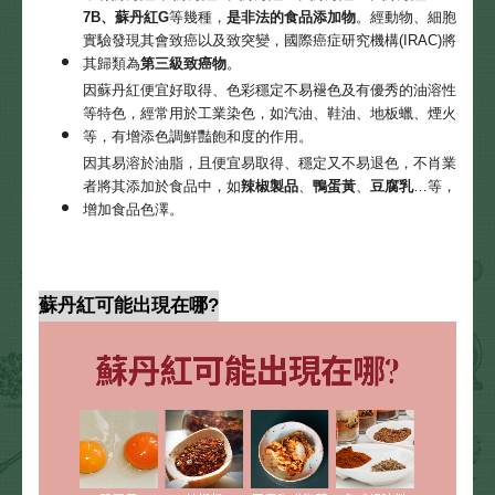
7B、蘇丹紅G
等幾種，
是非法的食品添加物
。經動物、細胞
實驗發現其會致癌以及致突變，國際癌症研究機構(IRAC)將
其歸類為
第三級致癌物
。
因蘇丹紅便宜好取得、色彩穩定不易褪色及有優秀的油溶性
等特色，經常用於工業染色，如汽油、鞋油、地板蠟、煙火
等，有增添色調鮮豔飽和度的作用。
因其易溶於油脂，且便宜易取得、穩定又不易退色，不肖業
者將其添加於食品中，如
辣椒製品
、
鴨蛋黃
、
豆腐乳
…等，
增加食品色澤。
蘇丹紅可能出現在哪?