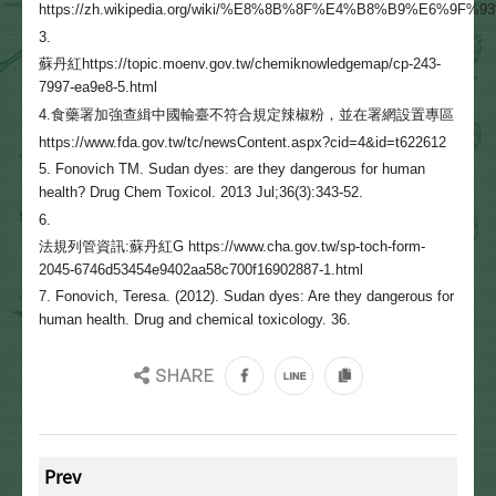
https://zh.wikipedia.org/wiki/%E8%8B%8F%E4%B8%B9%E6%9F%
3.
蘇丹紅https://topic.moenv.gov.tw/chemiknowledgemap/cp-243-
7997-ea9e8-5.html
4.
食藥署加強查緝中國輸臺不符合規定辣椒粉，並在署網設置專區
https://www.fda.gov.tw/tc/newsContent.aspx?cid=4&id=t622612
5. Fonovich TM. Sudan dyes: are they dangerous for human
health? Drug Chem Toxicol. 2013 Jul;36(3):343-52.
6.
法規列管資訊:蘇丹紅G https://www.cha.gov.tw/sp-toch-form-
2045-6746d53454e9402aa58c700f16902887-1.html
7. Fonovich, Teresa. (2012). Sudan dyes: Are they dangerous for
human health. Drug and chemical toxicology. 36.
SHARE
Prev