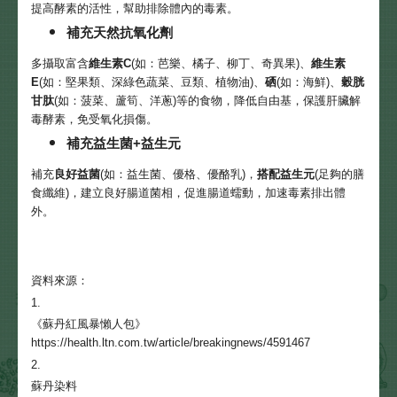
提高酵素的活性，幫助排除體內的毒素。
補充天然抗氧化劑
多攝取富含
維生素C
(如：芭樂、橘子、柳丁、奇異果)、
維生素
E
(如：堅果類、深綠色蔬菜、豆類、植物油)、
硒
(如：海鮮)、
穀胱
甘肽
(如：菠菜、蘆筍、洋蔥)等的食物，降低自由基，保護肝臟解
毒酵素，免受氧化損傷。
補充益生菌+益生元
補充
良好益菌
(如：益生菌、優格、優酪乳)，
搭配益生元
(足夠的膳
食纖維)，建立良好腸道菌相，促進腸道蠕動，加速毒素排出體
外。
資料來源：
1.
《蘇丹紅風暴懶人包》
https://health.ltn.com.tw/article/breakingnews/4591467
2.
蘇丹染料