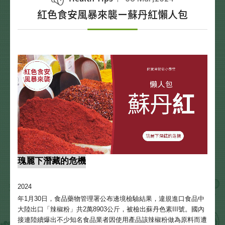
紅色食安風暴來襲ー蘇丹紅懶人包
瑰麗下潛藏的危機
2024
年1月30日，食品藥物管理署公布邊境檢驗結果，違規進口食品中
大陸出口「辣椒粉」共2萬8903公斤，被檢出蘇丹色素III號。國內
接連陸續爆出不少知名食品業者因使用產品該辣椒粉做為原料而遭