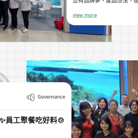
無論您是 👇
view more
✨ 品牌商、通路商、創業
歡迎蒞臨 #拜寧騰能生技 展位
一起聊聊市場趨勢與產品
我們不只是代工，更是您的
🔬 一站式研發型製造｜3DM．
從市場分析、專利原料、
您打造市場獨特、有感且
Governance
業✨員工聚餐吃好料🍲