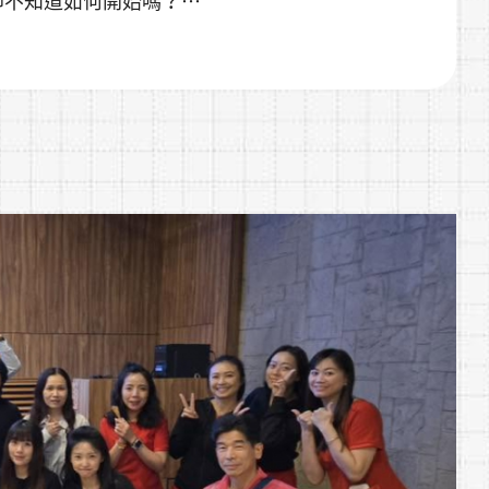
者、電商賣家、直播主、KOL/網紅
 i328
開發！
研發夥伴🤝
IDM × ODM × OEM
配方開發、劑型設計、包裝規劃到量產上市，協助
具競爭力的專屬商品！