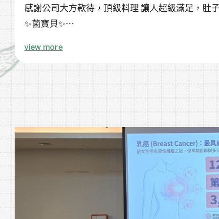
感謝公司大方款待，頂級料理 讓人超級滿足，肚子
✨菌寶貝✨
就像是一個溫暖的大家庭🫶
view more
工作時我們展現專業與熱忱👍
聚餐時我們 享受美食與快樂的氣氛🍱🍣🍲🍰🎂🍦🍨
吃飽喝足，我們繼續充滿電力，為大家帶來最棒的