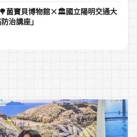
／🌳菌寶貝博物館×🏛️國立陽明交通大
癌防治講座」