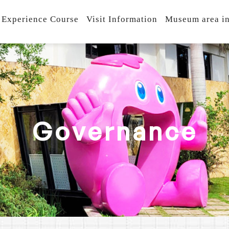
 Experience Course
Visit Information
Museum area in
G
o
v
e
r
n
a
n
c
e