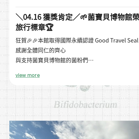
＼04.16 獲獎肯定／🌱菌寶貝博物館榮獲
旅行標章🏆
狂賀🎉🎉本館取得國際永續認證 Good Travel Sea
感謝全體同仁的齊心
與支持菌寶貝博物館的菌粉們
因為有你們
view more
更有力量繼續走在永續這條路上💪