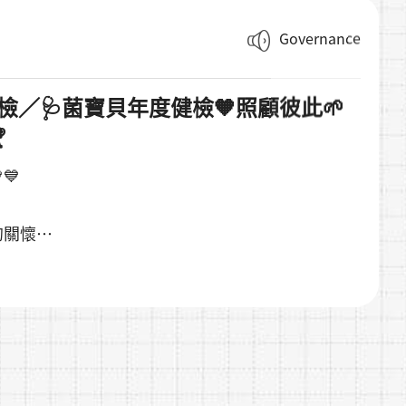
Governance
健檢／🩺菌寶貝年度健檢🧡照顧彼此🌱

💙
的關懷
要一環🧡