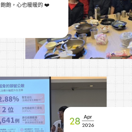
飽飽，心也暖暖的 ❤️
🍤🍮
服務！💪
Apr
28
2026