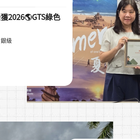
2026🌎GTS綠色
l 銀級